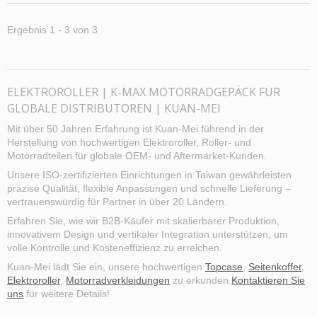
vertrauenswürdigster Partner sein, es ist
freundlich für Frauen und ältere Menschen
Ergebnis 1 - 3 von 3
gestaltet. Um Ihr gemütliches Fahrerlebnis zu
gewährleisten. Diese Version hat eine Leistung
von 800 W und eine Höchstgeschwindigkeit,
die auf 25 km pro Stunde begrenzt ist. Für
ELEKTROROLLER | K-MAX MOTORRADGEPÄCK FÜR
weitere Informationen siehe bitte die
Beschreibung unten.
GLOBALE DISTRIBUTOREN | KUAN-MEI
Mit über 50 Jahren Erfahrung ist Kuan-Mei führend in der
Herstellung von hochwertigen Elektroroller, Roller- und
Motorradteilen für globale OEM- und Aftermarket-Kunden.
Unsere ISO-zertifizierten Einrichtungen in Taiwan gewährleisten
präzise Qualität, flexible Anpassungen und schnelle Lieferung –
vertrauenswürdig für Partner in über 20 Ländern.
Erfahren Sie, wie wir B2B-Käufer mit skalierbarer Produktion,
innovativem Design und vertikaler Integration unterstützen, um
volle Kontrolle und Kosteneffizienz zu erreichen.
Kuan-Mei lädt Sie ein, unsere hochwertigen
Topcase
,
Seitenkoffer
,
Elektroroller
,
Motorradverkleidungen
zu erkunden.
Kontaktieren Sie
uns
für weitere Details!