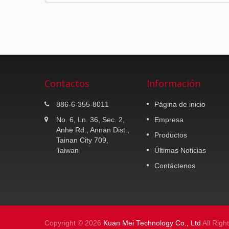
Contactos
Información
K-MAX K25
886-6-355-8011
Página de inicio
Maletero de 30 litros.
No. 6, Ln. 36, Sec. 2,
Empresa
Anhe Rd., Annan Dist.,
Productos
Lee mas
Tainan City 709,
Taiwan
Últimas Noticias
Contáctenos
Copyright © 2026
Kuan Mei Technology Co., Ltd
All Righ