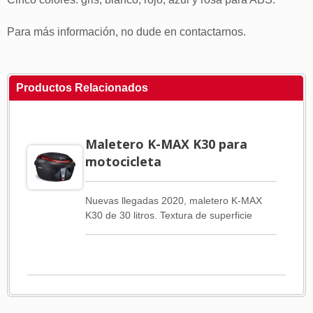
Para más información, no dude en contactarnos.
Productos Relacionados
Maletero K-MAX K30 para
motocicleta
Nuevas llegadas 2020, maletero K-MAX
K30 de 30 litros. Textura de superficie
especial y ocho tipos diferentes de
molduras para la elección del cliente.
Tenemos dos materiales para la moldura.
PC y ABS. Hay tres colores: rojo, plateado
y amarillo fluorescente para PC. Cinco
colores: gris, blanco, rojo, azul y rosa para