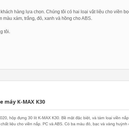
 khách hàng lựa chọn. Chúng tôi có hai loại vật liệu cho viền b
 màu xám, trắng, đỏ, xanh và hồng cho ABS.
g tôi.
e máy K-MAX K30
20, hộp đựng 30 lít K-MAX K30. Bề mặt đặc biệt, và tám loại viền nắ
i chất liệu cho viền nắp. PC và ABS. Có ba màu đỏ, bạc và vàng huỳn