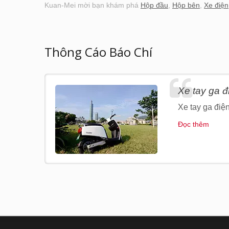
Kuan-Mei mời bạn khám phá
Hộp đầu
,
Hộp bên
,
Xe điện
Thông Cáo Báo Chí
Xe tay ga 
Xe tay ga điện
Đọc thêm