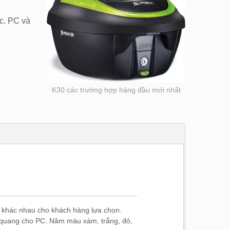
ọc. PC và
K30 các trường hợp hàng đầu mới nhất
p khác nhau cho khách hàng lựa chọn.
h quang cho PC. Năm màu xám, trắng, đỏ,