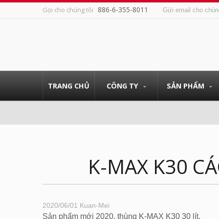
886-6-355-8011
Gọi cho chúng tôi
Gửi email cho chún
TRANG CHỦ
CÔNG TY
SẢN PHẨM
K-MAX K30 C
2020/06/01
Kuan-Mei
Sản phẩm mới 2020, thùng K-MAX K30 30 lít.