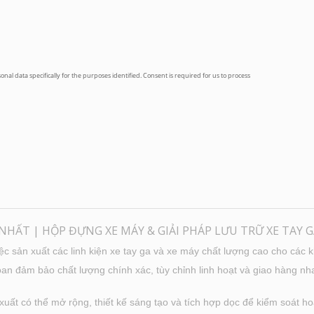
HẤT | HỘP ĐỰNG XE MÁY & GIẢI PHÁP LƯU TRỮ XE TAY G
c sản xuất các linh kiện xe tay ga và xe máy chất lượng cao cho các 
an đảm bảo chất lượng chính xác, tùy chỉnh linh hoạt và giao hàng n
ất có thể mở rộng, thiết kế sáng tạo và tích hợp dọc để kiểm soát hoà