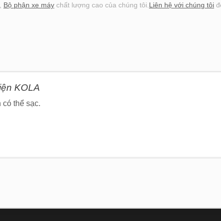
,
Bộ phận xe máy
chất lượng cao của chúng tôi.
Liên hệ với chúng tôi
để
điện KOLA
 có thể sạc.