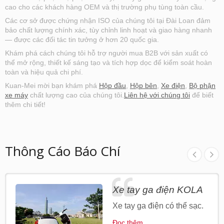
lượng mà còn cung cấp giá thấp hơn cho
cao cho các khách hàng OEM và thị trường phụ tùng toàn cầu.
khách hàng nhằm nâng cao tính cạnh tranh.
Các cơ sở được chứng nhận ISO của chúng tôi tại Đài Loan đảm
bảo chất lượng chính xác, tùy chỉnh linh hoạt và giao hàng nhanh
— được các đối tác tin tưởng ở hơn 20 quốc gia.
Khám phá cách chúng tôi hỗ trợ người mua B2B với sản xuất có
thể mở rộng, thiết kế sáng tạo và tích hợp dọc để kiểm soát hoàn
toàn và hiệu quả chi phí.
Kuan-Mei mời bạn khám phá
Hộp đầu
,
Hộp bên
,
Xe điện
,
Bộ phận
xe máy
chất lượng cao của chúng tôi.
Liên hệ với chúng tôi
để biết
thêm chi tiết!
Thông Cáo Báo Chí
Xe tay ga điện KOLA
Xe tay ga điện có thể sạc.
Đọc thêm