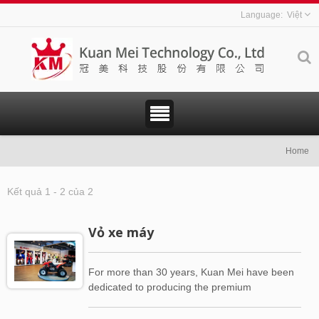
Việt
Home
Kết quả 1 - 2 của 2
Vỏ xe máy
For more than 30 years, Kuan Mei have been
dedicated to producing the premium
motorcycle fairings.