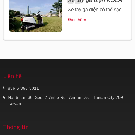
Xe tay ga điện có thể sạc.
Đọc thêm
Liên hệ
886-6-355-8011
No. 6, Ln. 36, Sec. 2, Anhe Rd., Annan Dist., Tainan City 709,
Taiwan
Thông tin