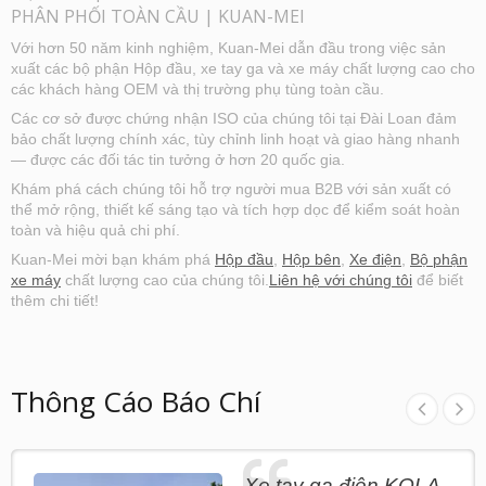
khách hàng. Để biết thêm thông tin đặt hàng,
PHÂN PHỐI TOÀN CẦU | KUAN-MEI
xin vui lòng liên hệ với chúng tôi.
Với hơn 50 năm kinh nghiệm, Kuan-Mei dẫn đầu trong việc sản
xuất các bộ phận Hộp đầu, xe tay ga và xe máy chất lượng cao cho
các khách hàng OEM và thị trường phụ tùng toàn cầu.
Các cơ sở được chứng nhận ISO của chúng tôi tại Đài Loan đảm
bảo chất lượng chính xác, tùy chỉnh linh hoạt và giao hàng nhanh
— được các đối tác tin tưởng ở hơn 20 quốc gia.
Khám phá cách chúng tôi hỗ trợ người mua B2B với sản xuất có
thể mở rộng, thiết kế sáng tạo và tích hợp dọc để kiểm soát hoàn
toàn và hiệu quả chi phí.
Kuan-Mei mời bạn khám phá
Hộp đầu
,
Hộp bên
,
Xe điện
,
Bộ phận
xe máy
chất lượng cao của chúng tôi.
Liên hệ với chúng tôi
để biết
thêm chi tiết!
Thông Cáo Báo Chí
Xe tay ga điện KOLA