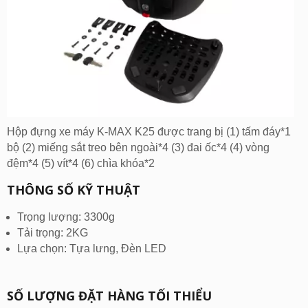
Hộp đựng xe máy K-MAX K25 được trang bị (1) tấm đáy*1
bộ (2) miếng sắt treo bên ngoài*4 (3) đai ốc*4 (4) vòng
đệm*4 (5) vít*4 (6) chìa khóa*2
THÔNG SỐ KỸ THUẬT
Trọng lượng: 3300g
Tải trọng: 2KG
Lựa chọn: Tựa lưng, Đèn LED
SỐ LƯỢNG ĐẶT HÀNG TỐI THIỂU