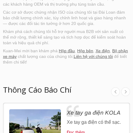
hàng. Chúng tôi cũng cung cấp dịch vụ tùy
các khách hàng OEM và thị trường phụ tùng toàn cầu.
chỉnh và sản xuất hộp đựng trên cùng, có
Các cơ sở được chứng nhận ISO của chúng tôi tại Đài Loan đảm
nhiều màu sắc để tùy chỉnh. Xin vui lòng liên
bảo chất lượng chính xác, tùy chỉnh linh hoạt và giao hàng nhanh
hệ với chúng tôi để được hỗ trợ khách hàng.
— được các đối tác tin tưởng ở hơn 20 quốc gia.
Để biết thêm thông tin đặt hàng, xin vui lòng
Khám phá cách chúng tôi hỗ trợ người mua B2B với sản xuất có
liên hệ với chúng tôi.
thể mở rộng, thiết kế sáng tạo và tích hợp dọc để kiểm soát hoàn
toàn và hiệu quả chi phí.
Kuan-Mei mời bạn khám phá
Hộp đầu
,
Hộp bên
,
Xe điện
,
Bộ phận
xe máy
chất lượng cao của chúng tôi.
Liên hệ với chúng tôi
để biết
thêm chi tiết!
Thông Cáo Báo Chí
Xe tay ga điện KOLA
Xe tay ga điện có thể sạc.
Đọc thêm