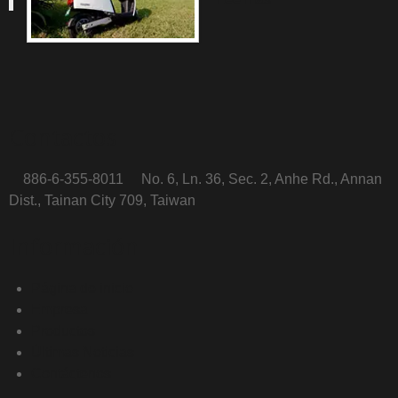
Contactos
886-6-355-8011
No. 6, Ln. 36, Sec. 2, Anhe Rd., Annan
Dist., Tainan City 709, Taiwan
Información
Página de inicio
Empresa
Productos
Últimas Noticias
Contáctenos