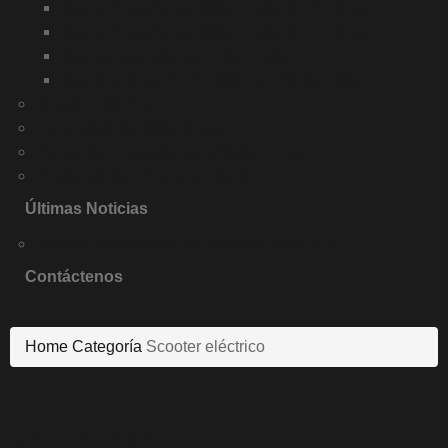
Maleta Superior de Motocicleta de 26 Litros
Maleta Superior de Motocicleta de 17 Litros
Maletas laterales de motocicleta
Maletero Superior Portátil para Motocicleta
Scooter eléctrico
Carenados de Motocicletas
Piezas de Repuesto para Motocicletas
Productos de Almacenamiento
Últimas Noticias
Nuevas llegadas de las fundas K-MAX K30
Contáctenos
Home
Categoría
Scooter eléctrico
Scooter eléctrico