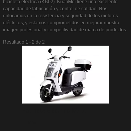
bicicleta eléctrica (KB02). KuanMei tiene una excelente
capacidad de fabricación y control de calidad. Nos
enfocamos en la resistencia y seguridad de los motores
eléctricos, y estamos comprometidos en mejorar nuestra
imagen profesional y competitividad de marca de productos.
Resultado 1 - 2 de 2
Patinete eléctrico KOLA
Más