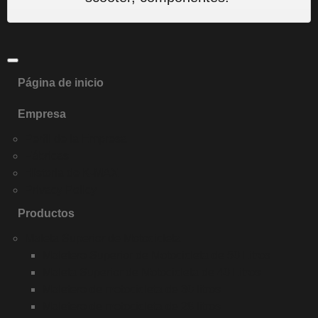
Página de inicio
Empresa
Perfil de la Empresa
Fábricas
Historia de K-MAX
Privacy Policy
Productos
Maleta Superior de Motocicleta
Maletero Superior de Motocicleta de 50 Litros
Maleta Superior de Motocicleta de 40 Litros
Maletero de motocicleta de 30 litros
Maletero de motocicleta de 28 litros