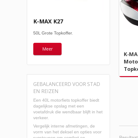
K-MAX K27
50L Grote Topkoffer.
Meer
K-MA
Moto
Topk
GEBALANCEERD VOOR STAD
EN REIZEN
Een 40L motorfiets topkoffer biedt
dagelijkse opslag met een
voetafdruk die wendbaar blijft in het
verkeer.
Vergelijk interne afmetingen, de
vorm van het deksel en opties voor
Resultaat
rugsteunen om comfort en