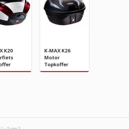
X K20
K-MAX K26
rfiets
Motor
offer
Topkoffer
 1 - 2 van 2