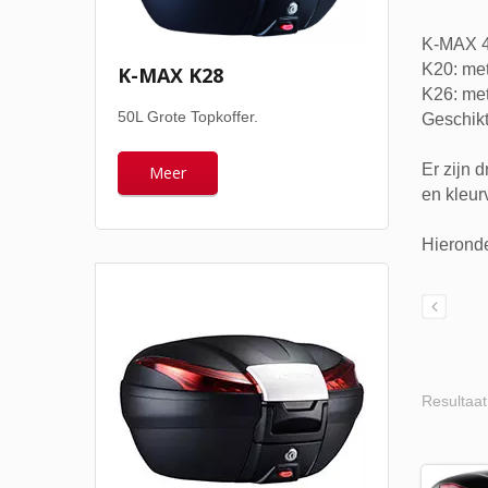
K-MAX 40
K20: met
K-MAX K28
K26: met
50L Grote Topkoffer.
Geschikt
Er zijn d
Meer
en kleur
Hieronde
Resultaat