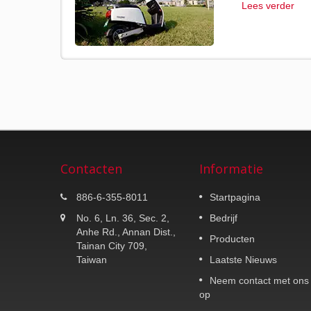
Lees verder
Contacten
Informatie
K-MAX K25
886-6-355-8011
Startpagina
30 Liters topkoffer.
No. 6, Ln. 36, Sec. 2,
Bedrijf
Anhe Rd., Annan Dist.,
Producten
Lees verder
Tainan City 709,
Taiwan
Laatste Nieuws
Neem contact met ons
op