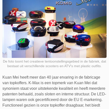
De foto toont het creatieve tentoonstellingsgebied in de fabriek, dat
bestaat uit verschillende scooters en ATV's met plastic outfits.
Kuan Mei heeft meer dan 40 jaar ervaring in de fabricage
van topkoffers. K-Max is een topmerk van Kuan Mei dat
synoniem staat voor uitstekende kwaliteit en heeft meerdere
patenten behaald, zoals sloten en interne structuur. De LED-
lampen waren ook gecertificeerd door de EU E-markering.
Functioneel gezien is onze topkoffer draagbaar, het biedt