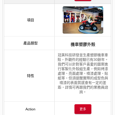
機車塑膠外殼
冠美科技研發並生產塑膠機車車
殼，外觀件的經驗已有30餘年。
我們可以針對客戶喜愛的圖案進
行客製化外殼組生產，例如烤漆
處理、亮面處理、噴漆處理、貼
紙等，但須提醒實際的成型色與
噴漆的表面質感會有一定的差
距，詳情可再跟我們的業務員諮
詢。
更多