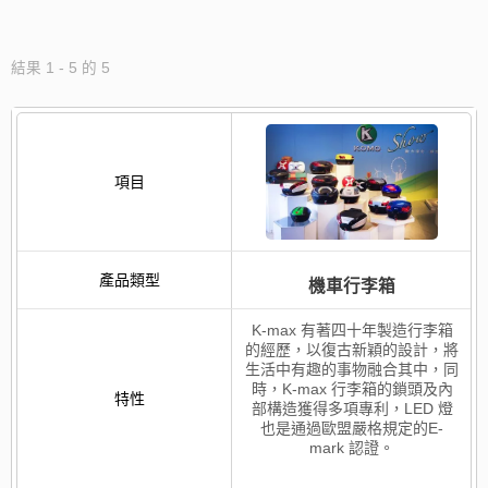
結果 1 - 5 的 5
機車行李箱
K-max 有著四十年製造行李箱
的經歷，以復古新穎的設計，將
生活中有趣的事物融合其中，同
時，K-max 行李箱的鎖頭及內
部構造獲得多項專利，LED 燈
也是通過歐盟嚴格規定的E-
mark 認證。