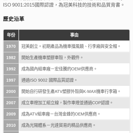
ISO 9001:2015國際認證，為冠美科技的技術和品質背書。
歷史沿革
年份
事由
1970
冠美創立。初期產品為機車擋風鏡、行李廂與安全帽。
1982
開始生產機車塑膠車殼，外觀件。
1992
成為國內組車廠－宏佳騰的OEM供應商。
1997
通過ISO 9002 國際品質認證。
2000
開始自行研發生產ATV塑膠外殼與K-MAX機車行李箱。
2007
成立車燈加工組立線，製作車燈並通過COP認證。
2009
成為ATV組車廠－台灣金蜂的OEM供應商。
2010
成為光陽體系－光達貿易的精品供應商。