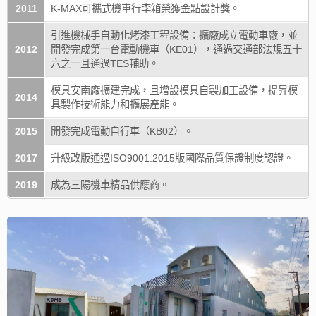
2011
K-MAX可攜式機車行李箱榮獲金點設計獎。
引進機械手自動化烤漆工程設備：擴廠成立電動車廠，並
2012
開發完成第一台電動機車（KE01），通過交通部法規五十
六之一且通過TES輔助。
模具安南廠擴建完成，且增設模具自製加工設備，提昇模
2014
具製作技術能力和擴展產能。
2015
開發完成電動自行車（KB02）。
2017
升級改版通過ISO9001:2015版國際品質保證制度認證。
2019
成為三陽機車精品供應商。