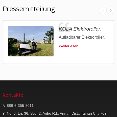
Pressemitteilung
KOLA Elektroroller.
Aufladbarer Elektroroller.
Weiterlesen
Kontakte
886-6-355-8011
No. 6, Ln. 36, Sec. 2, Anhe Rd., Annan Dist., Tainan City 709,